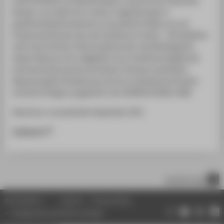
PLACE IN SPACE, als Debütkollektion, zeichnet eine Utopie des
Morgen und weitet sich in seinen Fragestellungen in
gesellschaftsphilosophische und politische Weiten aus, als
Analyse des Raumes, den das Individuum innehat. Die Kollektion
setzt erste Schritte in Richtung Revolution des Modebegriffs,
dessen Relevanz sich maßgeblich durch die Notwendigkeit der
Aufrechterhaltung des kulturelleren Schatzes manifestiert.
Massentaugliche Gestaltung wird durch ekstatisches Strahlen
sinnlichen Designs ausgelöscht. Der SUPERCULTURAL FLARE.
Abschluss: voraussichtlich September 2021
Instagram
scroll to top
© HTW Berlin
Imprint
Privacy Policy
Change data protection settings