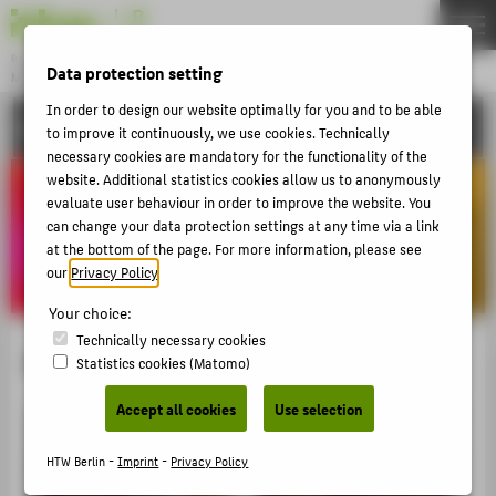
DE
EN
Bachelor
Data protection setting
MODEDESIGN
Menu
In order to design our website optimally for you and to be able
ACTIVITIES
THEMEN
to improve it continuously, we use cookies. Technically
necessary cookies are mandatory for the functionality of the
APPLICATION
website. Additional statistics cookies allow us to anonymously
evaluate user behaviour in order to improve the website. You
STUDIES
can change your data protection settings at any time via a link
ACTIVITIES
at the bottom of the page. For more information, please see
our
Privacy Policy
.
MASTER
Your choice:
FACHBEREICH 5
Technically necessary cookies
Maria Lampe
Statistics cookies (Matomo)
ZENTRALE SEITEN
Accept all cookies
Use selection
PORTALE
BERATUNG & SERVICE
HTW Berlin -
Imprint
-
Privacy Policy