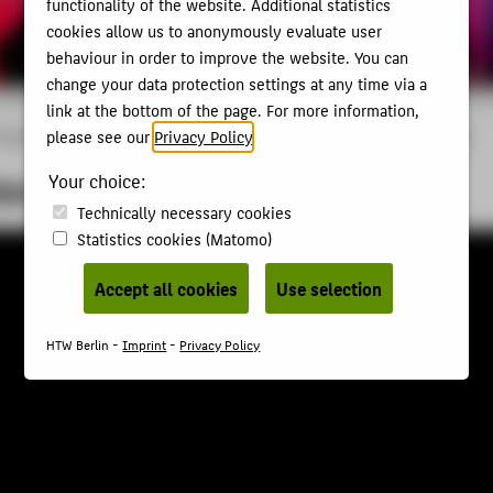
functionality of the website. Additional statistics
cookies allow us to anonymously evaluate user
behaviour in order to improve the website. You can
change your data protection settings at any time via a
link at the bottom of the page. For more information,
please see our
Privacy Policy
.
programmes
Fashion Design - Bachelor
Activities
Neo.Fashion.2021 Digital
on.2021 Digital - Januar 2021
Your choice:
Technically necessary cookies
Statistics cookies (Matomo)
Accept all cookies
Use selection
HTW Berlin -
Imprint
-
Privacy Policy