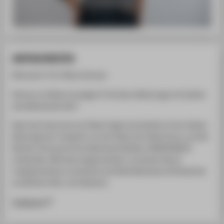
ANTAGONISTA
Betreuerin: Prof. Bianca Koczan
Können wir Mode verweigern? Und kann Mode sogar ein Symbol
des Widerstands sein?
Nach den Antworten auf diese Fragen hat Anahita in ihrer Heimat
Berlin gesucht. Inspiriert von der Stadt, ihren Bewohnern und der
Berliner Schnauze ist ihre Bachelorkollektion ANTAGONISTA
entstanden. Mit einem Augenzwinkern und einem Hauch
Lokalpatriotismus vermischen sich Berlinklischees mit Elementen
aus Berliner Kiez-und Subkultur.
Instagram