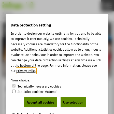
DE
EN
Bachelor
MODEDESIGN
Menu
Data protection setting
ACTIVITIES
THEMEN
In order to design our website optimally for you and to be able
APPLICATION
to improve it continuously, we use cookies. Technically
necessary cookies are mandatory for the functionality of the
STUDIES
website. Additional statistics cookies allow us to anonymously
evaluate user behaviour in order to improve the website. You
ACTIVITIES
can change your data protection settings at any time via a link
MASTER
at the bottom of the page. For more information, please see
our
Privacy Policy
.
FACHBEREICH 5
Your choice:
Anahita Rahmati
Technically necessary cookies
ZENTRALE SEITEN
Statistics cookies (Matomo)
PORTALE
Fotos aus der Fashion-Show: Claudia Nürnberger,
Accept all cookies
Use selection
KOWA-Berlin
BERATUNG & SERVICE