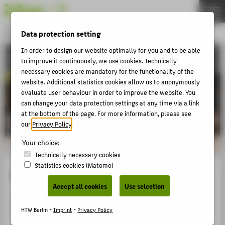
DE
EN
Bachelor
Data protection setting
MODEDESIGN
Menu
In order to design our website optimally for you and to be able
ACTIVITIES
THEMEN
to improve it continuously, we use cookies. Technically
necessary cookies are mandatory for the functionality of the
APPLICATION
website. Additional statistics cookies allow us to anonymously
evaluate user behaviour in order to improve the website. You
STUDIES
can change your data protection settings at any time via a link
ACTIVITIES
at the bottom of the page. For more information, please see
our
Privacy Policy
.
MASTER
Your choice:
FACHBEREICH 5
Technically necessary cookies
Statistics cookies (Matomo)
Darya Tretyakova
ZENTRALE SEITEN
Accept all cookies
Use selection
PORTALE
Fotos aus der Fashion-Show: Claudia Nürnberger,
KOWA-Berlin
BERATUNG & SERVICE
HTW Berlin -
Imprint
-
Privacy Policy