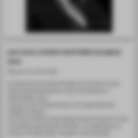
pure sense, intuitive mind hidden by logical
drive
Betreuer: Prof. Horst Fetzer
Im Hauptfokus der Arbeit steht dabei, sich mit seiner inneren
Stimme auseinanderzusetzen, welche als Werkzeug zur
Selbstreflektion dient.
Intuition ist das instinktive Spüren, ohne Logik abseits des
alltäglichen Wissens.
Pure Sense simuliert ein Wechselspiel zwischen femininen Formen
und kantigen, geometrischen Schnitten - der Gegensätze von
Intuition und Rationalität, unterteilt in zwei Farbwelten.