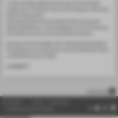
In Zeiten ständiger digitaler Vernetzung und Erreichbarkeit
inmitten einer unendlichen Fülle von Informationen, wächst das
Bedürfnis abzutauchen.
Ghosting bezeichnet das neumodische Phänomen abrupter
Beziehungsauflösung – den Kontaktabbruch ohne Vorwarnung.
Ein Individuum taucht ab und das Verhältnis zerbricht.
Rückzug und Verlust spiegeln sich in Stellas Bachelorkollektion
Ghosting, genauso wie der Wunsch nach Verbindlichkeit, Präsenz
und Rückbesinnung auf Haptik.
zur Website
scroll to top
© HTW Berlin
Imprint
Privacy Policy
Change data protection settings