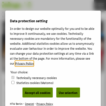
DE
EN
Bachelor
MODEDESIGN
Menu
Data protection setting
ACTIVITIES
THEMEN
In order to design our website optimally for you and to be able
to improve it continuously, we use cookies. Technically
APPLICATION
necessary cookies are mandatory for the functionality of the
website. Additional statistics cookies allow us to anonymously
STUDIES
evaluate user behaviour in order to improve the website. You
ACTIVITIES
can change your data protection settings at any time via a link
at the bottom of the page. For more information, please see
MASTER
our
Privacy Policy
.
FACHBEREICH 5
Your choice:
Technically necessary cookies
Stella Garbert
Statistics cookies (Matomo)
ZENTRALE SEITEN
PORTALE
Fotos aus der Fashion-Show: Claudia Nürnberger,
Accept all cookies
Use selection
KOWA-Berlin
BERATUNG & SERVICE
HTW Berlin -
Imprint
-
Privacy Policy