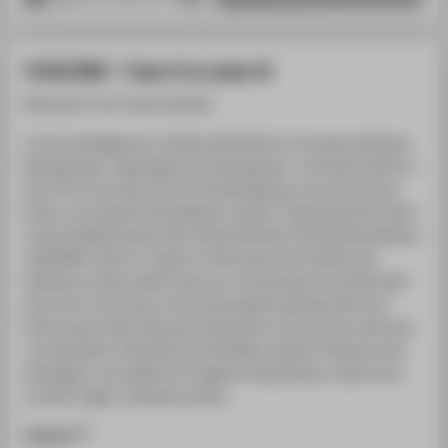
VOGUING - Fake it to make it!
Betreuerin: Prof. Anke Schlöder
Coole Laufstegposen, schillernde Kostüme und ausdrucksstarke
Bewegungen. Voguingals Tanz, Bewegungs- und Ausdrucksform,
doch ist es viel mehr als eine Tanzbewegung und muss als eine
Kultur und soziale Praxis gesehen werden. Voguing kommt immer
mit der Attitüde eines/ einer Tänzers/Tänzerin einher.Die Kollektion
,VOGUING. Fake it to make it!' drückt das innere Gefühl, die
Attitüde und die soziale Praxis aus. Im Zentralen der Arbeit steht
das in der Community vorherrschendeStorytelling. Hinter der
Performance steht stets eine Geschichte und man kann alles sein
und darstellen. Die Outfits der Kollektion lassen Freiräume, sind
überlagert und erzählen ihre eigenen Geschichten, welche erst
mit dem Tragen vollendet werden.
Website