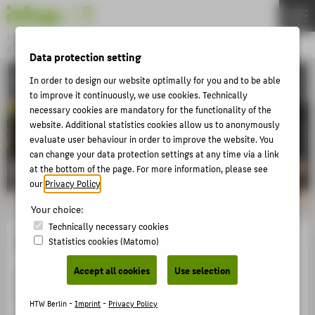
DE
EN
Bachelor
MODEDESIGN
Data protection setting
Menu
ACTIVITIES
In order to design our website optimally for you and to be able
THEMEN
to improve it continuously, we use cookies. Technically
APPLICATION
necessary cookies are mandatory for the functionality of the
website. Additional statistics cookies allow us to anonymously
STUDIES
evaluate user behaviour in order to improve the website. You
can change your data protection settings at any time via a link
ACTIVITIES
at the bottom of the page. For more information, please see
MASTER
our
Privacy Policy
.
FACHBEREICH 5
Your choice:
Technically necessary cookies
Tatjana Brumund
Statistics cookies (Matomo)
ZENTRALE SEITEN
Accept all cookies
Use selection
PORTALE
Fotos aus der Fashion-Show: Claudia Nürnberger,
KOWA-Berlin
BERATUNG & SERVICE
HTW Berlin -
Imprint
-
Privacy Policy