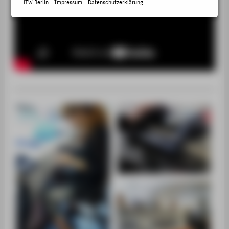
SERVICE
HTW Berlin -
Impressum
-
Datenschutzerklärung
____________________________________________________