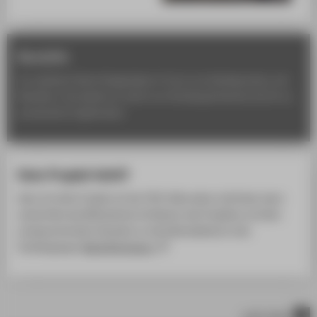
Kurzinfo
Du realisierst Deine Designideen in Form von Arbeitsproben und
Modellen. Das Spektrum reicht von Strickexperimenten bis hin zu
praxisnahen Ergebnissen.
Dein Projekt fehlt?
Wenn Du Dein Projekt auf der HTW-Seite sehen möchtest, dann
sende bitte das Bildmaterial mit Namen des Projektes und dem
enstsprechendem Semester an die Webredakteurin des
Studiengangs:
Rahel Bringmann
nach oben