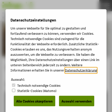
DE
EN
Bachelor
MODEDESIGN
Datenschutzeinstellungen
Menu
Um unsere Webseite für Sie optimal zu gestalten und
THEMEN
fortlaufend verbessern zu können, verwenden wir Cookies.
BEWERBUNG
Technisch notwendige Cookies sind zwingend für die
Funktionalität der Webseite erforderlich. Zusätzliche Statistik-
STUDIUM
Cookies erlauben es uns, das Nutzungsverhalten anonym
auszuwerten, um die Webseite zu verbessern. Sie haben die
PERSONEN
Möglichkeit, Ihre Datenschutzeinstellungen über einen Link im
BILDERGALERIEN
Strickdesign
unteren Seitenbereich jederzeit zu ändern. Weitere
Informationen erhalten Sie in unserer
Datenschutzerklärung
.
MASTER
Auswahl:
FACHBEREICH 5
Projekt WiSe 20/21
Technisch notwendige Cookies
Statistik-Cookies (Matomo)
BELIEBTE SEITEN
Alle Cookies akzeptieren
Auswahl verwenden
DIGITALE DIENSTE