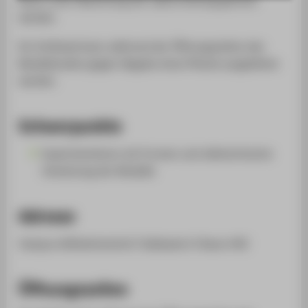
SUPPORT
werden.
Ein Schlüssel kann während der Öffnungszeiten des
Modellstudios gegen Abgabe eines Pfands ausgeliehen
werden.
Schwerpunkte
Experimentieren mit Formen und nähtechnische
Umsetzung der Modelle
Adresse
Campus Wilhelminenhof | Gebäude A | Raum 442
Öffnungszeiten