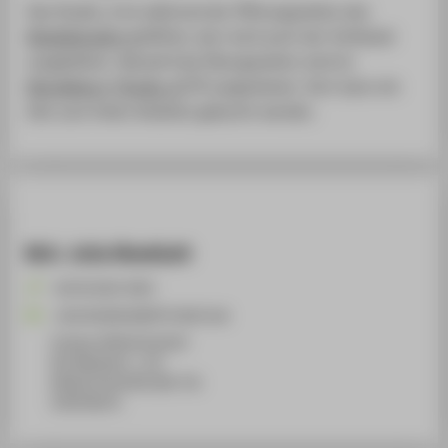
Das Studio_A ist während der Öffnungszeiten des
Modellstudios
geöffnet, dort wird auch der Schlüssel
ausgeliehen. Aktuell freie Übungszeiten sind im
Moodlekurs "Studio_A"
ausgewiesen. Dort kann ein
Slot zum freien Arbeiten gebucht werden.
M.A. Julia Kleeblatt
+49 30 5019-3953
Julia.Kleeblatt@HTW-Berlin.de
Campus Wilhelminenhof
WH Gebäude A , 114
Wilhelminenhofstraße 75A
12459
Berlin