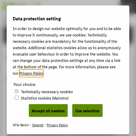
DE
EN
Bachelor
Data protection setting
MODEDESIGN
Menu
In order to design our website optimally for you and to be able
STUDIES
to improve it continuously, we use cookies. Technically
THEMEN
necessary cookies are mandatory for the functionality of the
APPLICATION
website. Additional statistics cookies allow us to anonymously
evaluate user behaviour in order to improve the website. You
Studio_A
STUDIES
can change your data protection settings at any time via a link
at the bottom of the page. For more information, please see
ACTIVITIES
our
Privacy Policy
.
Kurzbeschreibung
MASTER
Your choice:
FACHBEREICH 5
Im Studio_A können Absolventen im Abschlusssemester
Technically necessary cookies
ihre Entwürfe und Ideen nähtechnisch umsetzen.
Statistics cookies (Matomo)
Es stehen verschiedene Maschinen und ein großer
ABOUT HTW BERLIN
Accept all cookies
Use selection
Zuschneidetisch zur Verfügung. Benötigte Materialien
POPULAR PAGES
müssen mitgebracht werden. Nach einer Einführung zur
HTW Berlin -
Imprint
-
Privacy Policy
DIGITAL SERVICES
Maschinennutzung und zur Arbeitssicherheit kann der
Raum unter Beachtung der Laborordnung genutzt