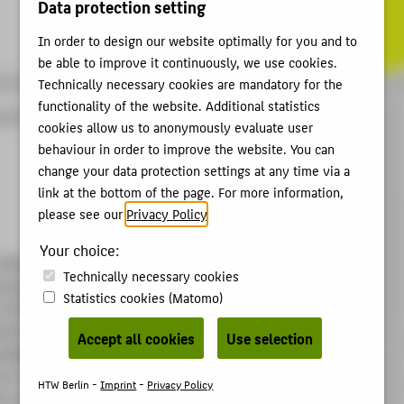
Data protection setting
In order to design our website optimally for you and to
be able to improve it continuously, we use cookies.
Technically necessary cookies are mandatory for the
functionality of the website. Additional statistics
kschau 2021
Semesterprojekt Re-Made
cookies allow us to anonymously evaluate user
behaviour in order to improve the website. You can
change your data protection settings at any time via a
link at the bottom of the page. For more information,
please see our
Privacy Policy
.
Your choice:
nleitung von Prof. Grit
Technically necessary cookies
onsprojekt „Re-Made"
Statistics cookies (Matomo)
on Herbst/Winter 2021/22.
ivität . Ausgehend von den
Accept all cookies
Use selection
dellen und den von LPJ
rch Hinzufügen und/ oder
HTW Berlin -
Imprint
-
Privacy Policy
Up-Cycling Methoden sowie