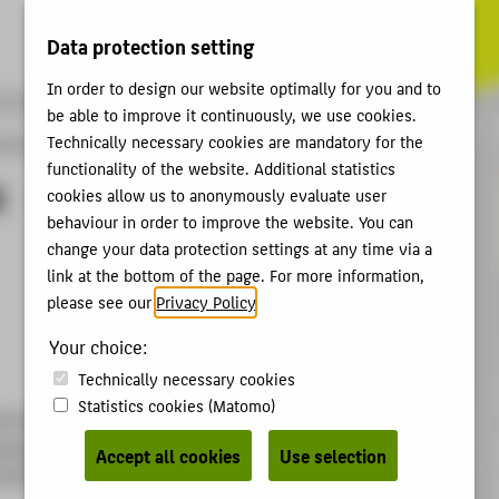
Data protection setting
In order to design our website optimally for you and to
be able to improve it continuously, we use cookies.
Technically necessary cookies are mandatory for the
kschau 2021
Schaufenstergestaltung Q206
functionality of the website. Additional statistics
6
cookies allow us to anonymously evaluate user
behaviour in order to improve the website. You can
change your data protection settings at any time via a
link at the bottom of the page. For more information,
please see our
Privacy Policy
.
Your choice:
Technically necessary cookies
Statistics cookies (Matomo)
ind das Markenzeichen von
ngs Modedesign stellt seine
Accept all cookies
Use selection
iedrichstraße, einer der