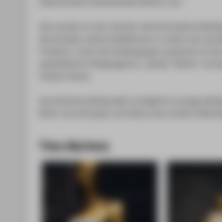
bekanntesten Einkaufsmeilen Berlins, aus.
Ihm werden im Vier-Wochen-Wechsel weitere Moded
Die Auswahl, welche Kollektionen zu sehen sein werde
Professor_innen des Studiengangs zusammen mit der
spezialisierten Designagentur „Studio 5 Berlin“ und 
Fashion House.
Das Gemeinschaftsprojekt ermöglicht es jungen Mo
Berlin, ihre Konzepte und Ideen einer breiten Öffentl
Timo Martens