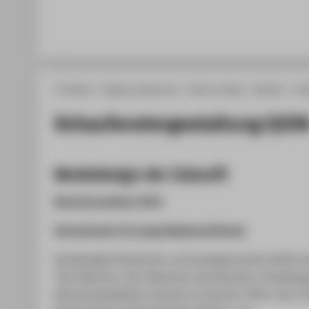
HTW Berlin
Degree programmes
Fashion Design - Bachelor
Wer
Schaufenstergestaltung Q20
Modedesign der Zukunft
Bachelorarbeiten 2021
Schaufenster für junge Modeschaffende
Aufwändige Stickereien und handbedruckte Stoffe s
Timo Martens. Der Absolvent des Bachelor-Studienga
Abschlusskollektion derzeit im Quartier 206 in der Fr