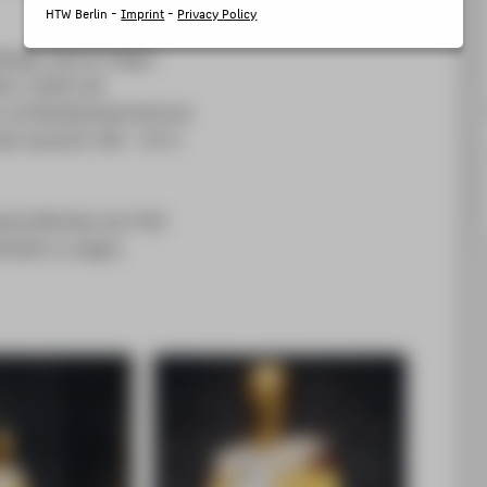
HTW Berlin -
Imprint
-
Privacy Policy
esign-Alumni folgen.
n, treffen die
 auf Modepräsentationen
dem Quariter 206 – Art &
deschaffenden der HTW
ichkeit zu zeigen.