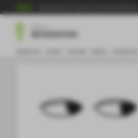
Hochschule für Technik und Wirtschaft Berli
Menu
Bachelor
MODEDESIGN
Application
Studies
Activities
Master
Fachbereich