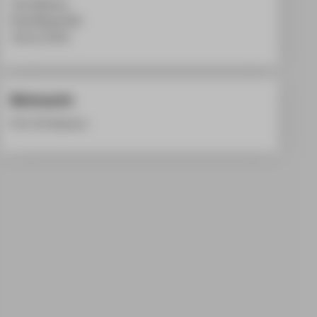
Timo Martens
Rosa Marga Dahl
Jenny Luchko
Betreuerin
Prof. Grit Seymour