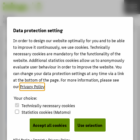
DE
EN
Bachelor
MODEDESIGN
Menu
Data protection setting
THEMEN
Tommy Hilfiger Social Innovation
In order to design our website optimally for you and to be able
APPLICATION
to improve it continuously, we use cookies. Technically
Challenge 2018/2019
necessary cookies are mandatory for the functionality of the
STUDIES
website. Additional statistics cookies allow us to anonymously
evaluate user behaviour in order to improve the website. You
ACTIVITIES
Fotos: Tommy Hilfiger
can change your data protection settings at any time via a link
MASTER
at the bottom of the page. For more information, please see
our
Privacy Policy
.
FACHBEREICH 5
Your choice:
Technically necessary cookies
ABOUT HTW BERLIN
Statistics cookies (Matomo)
POPULAR PAGES
Accept all cookies
Use selection
DIGITAL SERVICES
HTW Berlin -
Imprint
-
Privacy Policy