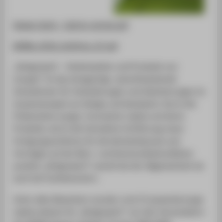
Design Spirit - Call for entries.pdf
MCBW_2018_Infoflyer_07.pdf
„Designspirit – Arbeitswelten und Produkte von
morgen“ ist das einzigartige, zukunftsweisende
Schaufenster für Veränderungen und Optimierungen im
Zusammenspiel von Design und Handwerk. Durch die
Präsentation junger, innovativer Labels und deren
Produkte, durch die interaktive Vorführung neuer
Fertigungsverfahren für die Werkstattpraxis und
Vorträgen auf der Büro- und Kommunikationsfläche
punktet „Designspirit“ sowohl bei der Allgemeinheit als
auch bei Fachbesuchern.
Unter allen Bewerbern wurden rund 15 passende junge
Labels exklusiv für „Designspirit“ von den Veranstaltern