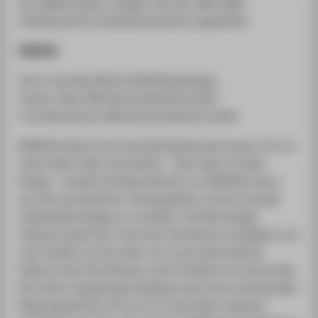
der MCBW (bayern design) und der IHM (GHM
Gesellschaft für Handwerksmesse) ausgewählt.
NEDESO
Anna Franziska Michel (MA Modedesign)
Susann Stein (MA Wirtschaftsinformatik)
Franziska Brauns (MA Wirtschaftsinformatik)
NEDESO bietet eine hochindividuelle Sportswear mit nur
einem Klick. Nach dem Motto - Dein Sport ist dein
Design - besteht die Besonderheit von NEDESO darin,
aus den persönlichen Trainingsdaten unserer Kunden
individuelle Designs zu erstellen. Die New Design
Software greift den Trend der künstlichen Intelligenz auf
und arbeitet auf der Basis von neuronalen Netzen.
Dadurch löst die Software zwei Probleme mit einem Mal.
Der bisher langwierige Designprozess eines individuellen
Kleidungsstücks wird auf nur einen Klick reduziert.