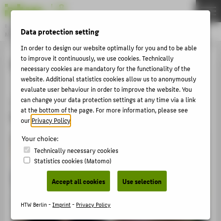
DE
EN
Bachelor
Data protection setting
MODEDESIGN
Menu
In order to design our website optimally for you and to be able
THEMEN
to improve it continuously, we use cookies. Technically
MCBW
necessary cookies are mandatory for the functionality of the
APPLICATION
website. Additional statistics cookies allow us to anonymously
evaluate user behaviour in order to improve the website. You
STUDIES
„Designspirit – Arbeitswelten und
can change your data protection settings at any time via a link
ACTIVITIES
at the bottom of the page. For more information, please see
Produkte von morgen“
our
Privacy Policy
.
MASTER
Your choice:
FACHBEREICH 5
Technically necessary cookies
Statistics cookies (Matomo)
ABOUT HTW BERLIN
Accept all cookies
Use selection
POPULAR PAGES
HTW Berlin -
Imprint
-
Privacy Policy
DIGITAL SERVICES